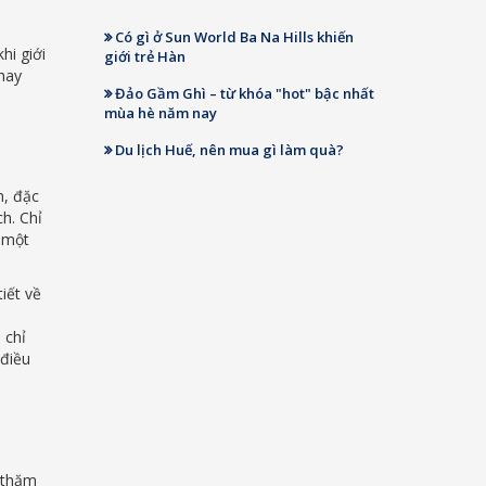
Có gì ở Sun World Ba Na Hills khiến
hi giới
giới trẻ Hàn
hay
Đảo Gầm Ghì – từ khóa "hot" bậc nhất
mùa hè năm nay
Du lịch Huế, nên mua gì làm quà?
m, đặc
ch. Chỉ
 một
iết về
 chỉ
 điều
n thăm