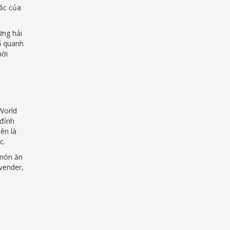
sắc của
ng hải
ố quanh
hời
World
 đỉnh
ên là
c.
 món ăn
vender,