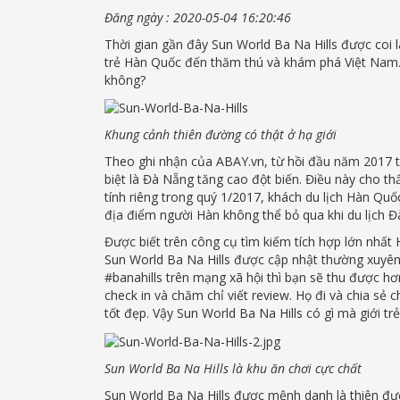
Đăng ngày :
2020-05-04 16:20:46
Thời gian gần đây Sun World Ba Na Hills được coi là
trẻ Hàn Quốc đến thăm thú và khám phá Việt Nam.
không?
Khung cảnh thiên đường có thật ở hạ giới
Theo ghi nhận của ABAY.vn, từ hồi đầu năm 2017 t
biệt là Đà Nẵng tăng cao đột biến. Điều này cho th
tính riêng trong quý 1/2017, khách du lịch Hàn Q
địa điểm người Hàn không thể bỏ qua khi du lịch Đ
Được biết trên công cụ tìm kiếm tích hợp lớn nhất H
Sun World Ba Na Hills được cập nhật thường xuyên 
#banahills trên mạng xã hội thì bạn sẽ thu được hơ
check in và chăm chỉ viết review. Họ đi và chia sẻ
tốt đẹp. Vậy Sun World Ba Na Hills có gì mà giới t
Sun World Ba Na Hills là khu ăn chơi cực chất
Sun World Ba Na Hills được mệnh danh là thiên đườn