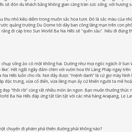
lls sẽ đón du khách bằng không gian căng tràn sức sống, với hương 
Âu thu nhỏ kiều diễm trong muôn sắc hoa tươi. Đó là sắc màu của nhữ
ay trước quảng trường Du Dome tới dãy ban công lãng mạn trên con ph
 nói rằng đi cáp treo Sun World Ba Na Hills sẽ "quên sầu". Nếu đi đúng t
óc chụp sống ảo có một không hai. Dường như mọi ngóc ngách ở Sun 
 like’. Hết ngất ngây đắm chìm với vườn hoa thì Làng Pháp ngay trên
Na Hills luôn cho rồi. Nơi đây được “mệnh danh” là cứ giơ máy hình l
háp đặc trưng, vừa cổ điển, vừa lãng mạn ấy cứ khiến người ta mê hoặ
g đẹp “thôi rồi” cùng rất nhiều món ăn ngon. Bạn muốn thưởng thức
orld Ba Na Hills đáp ứng tất tần tật với các nhà hàng Arapang, Le La
 một chuyến đi phám phá thiên đường phải không nào?