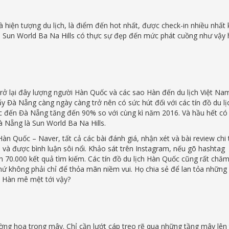
 hiện tượng du lịch, là điểm đến hot nhất, được check-in nhiều nhất k
 Sun World Ba Na Hills có thực sự đẹp đến mức phát cuồng như vậy 
rở lại đây lượng người Hàn Quốc và các sao Hàn đến du lịch Việt Na
ấy Đà Nẵng càng ngày càng trở nên có sức hút đối với các tín đồ du lị
uốc đến Đà Nẵng tăng đến 90% so với cùng kì năm 2016. Và hầu hết có
à Nẵng là Sun World Ba Na Hills.
àn Quốc – Naver, tất cả các bài đánh giá, nhận xét và bài review chi t
và được bình luận sôi nổi. Khảo sát trên Instagram, nếu gõ hashtag
n 70.000 kết quả tìm kiếm. Các tín đồ du lịch Hàn Quốc cũng rất chăm
 chứ không phải chỉ để thỏa mãn niềm vui. Họ chia sẻ để lan tỏa những
rẻ Hàn mê mệt tới vậy?
g hoa trong mây. Chỉ cần lướt cáp treo rẽ qua những tầng mây lê