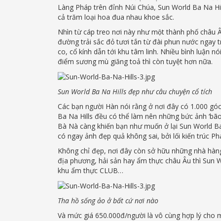
Làng Pháp trên đỉnh Núi Chúa, Sun World Ba Na Hi
cả trăm loại hoa đua nhau khoe sắc.
Nhìn từ cáp treo nơi này như một thành phố châu 
đường trải sắc đỏ tươi tắn từ đài phun nước ng
co, cổ kính dẫn tới khu tâm linh. Nhiều bình luận
điểm sương mù giăng toả thì còn tuyệt hơn nữa.
Sun World Ba Na Hills đẹp như câu chuyện cổ tích
Các bạn người Hàn nói rằng ở nơi đây có 1.000 g
Ba Na Hills đều có thể làm nên những bức ảnh ‘bão
Bà Nà càng khiến bạn như muốn ở lại Sun World Ba 
có ngay ảnh đẹp quả không sai, bởi lối kiến trúc P
Không chỉ đẹp, nơi đây còn sở hữu những nhà hàn
địa phương, hải sản hay ẩm thực châu Âu thì Sun W
khu ẩm thực CLUB…
Tha hồ sống ảo ở bất cứ nơi nào
Và mức giá 650.000đ/người là vô cùng hợp lý cho