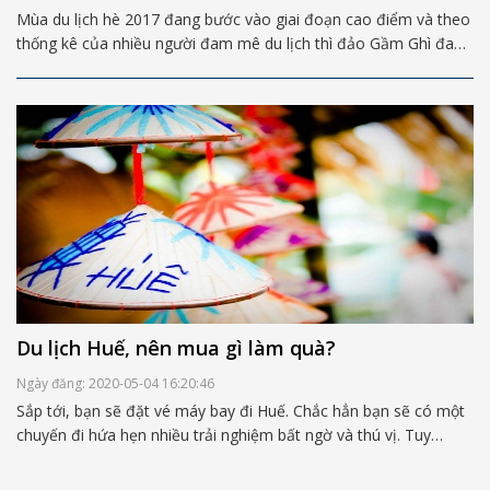
Mùa du lịch hè 2017 đang bước vào giai đoạn cao điểm và theo
thống kê của nhiều người đam mê du lịch thì đảo Gầm Ghì đang
là từ khóa "hot" bậc nhất được các tín đồ du lịch kỳ công săn
lùng. Chắc hẳn cái tên này còn khá xa lạ với các bạn, nhưng sẽ
trở nên thân quen hơn nếu các bạn tham khảo ngay những
thông tin được chia sẻ ở bài viết dưới đây
Du lịch Huế, nên mua gì làm quà?
Ngày đăng: 2020-05-04 16:20:46
Sắp tới, bạn sẽ đặt vé máy bay đi Huế. Chắc hẳn bạn sẽ có một
chuyến đi hứa hẹn nhiều trải nghiệm bất ngờ và thú vị. Tuy
nhiên, bạn vẫn chưa biết mình nên mua quà gì mang về sau
chuyến đi này? Vậy thì hãy cùng đi tìm câu trả lời qua bài viết sau