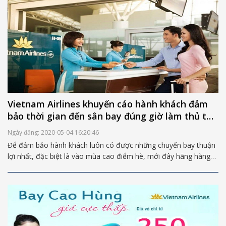
Vietnam Airlines khuyến cáo hành khách đảm
bảo thời gian đến sân bay đúng giờ làm thủ tục
trong mùa cao điểm Hè 2017
Ngày đăng: 2020-05-04 16:20:46
Để đảm bảo hành khách luôn có được những chuyến bay thuận
lợi nhất, đặc biệt là vào mùa cao điểm hè, mới đây hãng hàng
không Vietnam Airlines đã đưa ra khuyến cáo về việc hành
khách đến sân bay đúng giờ làm thủ tục trước chuyến bay. Để
biết thông tin chi tiết về khuyến cáo này của Vietnam Airlines,
các bạn hãy theo dõi bài viết dưới đây nhé!