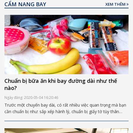
CẨM NANG BAY
XEM THÊM
đây nhé.
Chuẩn bị bữa ăn khi bay đường dài như thế
nào?
Ngày đăng: 2020-05-04 16:20:46
Trước một chuyến bay dài, có rất nhiều việc quan trọng mà bạn
cần chuẩn bị như: sắp xếp hành lý, chuẩn bị giấy tờ tùy thân
(visa, hộ chiếu…), khám sức khỏe… Tuy nhiên có một vấn đề khá
cần thiết mà hầu hết các du khách lại thường dễ bỏ qua, đó
chính là chuẩn bị đồ ăn trong chuyến bay.