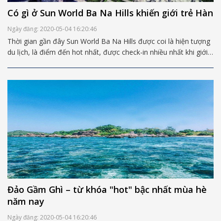
Có gì ở Sun World Ba Na Hills khiến giới trẻ Hàn
Ngày đăng: 2020-05-04 16:20:46
Thời gian gần đây Sun World Ba Na Hills được coi là hiện tượng
du lịch, là điểm đến hot nhất, được check-in nhiều nhất khi giới
trẻ Hàn Quốc đến thăm thú và khám phá Việt Nam. Sun World
Ba Na Hills có thực sự đẹp đến mức phát cuồng như vậy hay
không?
Đảo Gầm Ghì – từ khóa "hot" bậc nhất mùa hè
năm nay
Ngày đăng: 2020-05-04 16:20:46