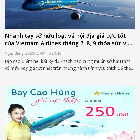
Nhanh tay sở hữu loạt vé nội địa giá cực tốt
của Vietnam Airlines tháng 7, 8, 9 thỏa sức vi
vu hè này
Ngày đăng: 2020-05-04 16:20:46
Dịp cao điểm hè, bất kỳ du khách nào cũng muốn sở hữu tấm
vé máy bay giá tốt nhất trên những hành trình yêu thích để thỏa
sức vi vu khắp chốn. Nếu bạn cũng chưa thực hiện được chuyến
du lịch trong mùa hè này thì hãy nhanh tay tham khảo và đặt vé
ngay nhé.