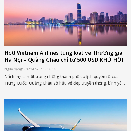
Hot! Vietnam Airlines tung loạt vé Thương gia
Hà Nội – Quảng Châu chỉ từ 500 USD KHỨ HỒI
Ngày đăng: 2020-05-04 16:20:46
Nổi tiếng là một trong những thành phố du lịch quyến rũ của
Trung Quốc, Quảng Châu sở hữu vẻ đẹp truyền thống, bình yên
nhưng cũng không kém phần hiện đại và năng động. Tháng 7
này, Vietnam Airlines sẽ mang đến cho bạn cơ hội đặt chân tới
thành phố Quảng Châu bằng loạt vé khuyến mại cực ưu đãi trên
hạng ghế Thương gia.