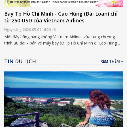
Bay Tp Hồ Chí Minh - Cao Hùng (Đài Loan) chỉ
từ 250 USD của Vietnam Airlines
Ngày đăng: 2020-05-04 16:20:46
Mới đây hãng hàng không Vietnam Airlines vừa tung chương
trình ưu đãi – bán vé máy bay từ Tp Hồ Chí Minh đi Cao Hùng
với mức giá chỉ 250 USD. Đây là cơ hội hấp dẫn để các bạn sở
hữu cơ hội du lịch nước ngoài giá rẻ.
TIN DU LỊCH
XEM THÊM